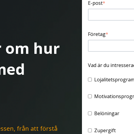
E-post
*
Företag
*
r om hur
 med
Vad är du intressera
Lojalitetsprogra
Motivationsprog
Belöningar
sen, från att förstå
Zupergift