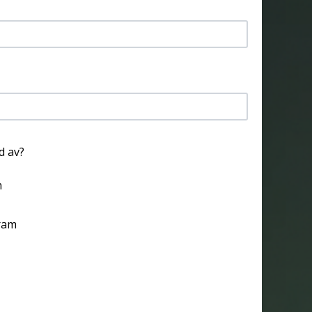
d av?
m
ram