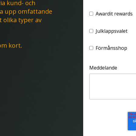
via kund- och
tta upp omfattande
Awardit rewards
 olika typer av
Julklappsvalet
nom kort.
Förmånsshop
Meddelande